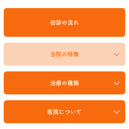
初診の流れ
当院の特徴
歯を残すための
理想の歯科治療
治療の種類
治療へのこだわり
根管治療
快適な院内
医院について
ひびや破折の修復
全国
で
支持される理由
歯牙移植