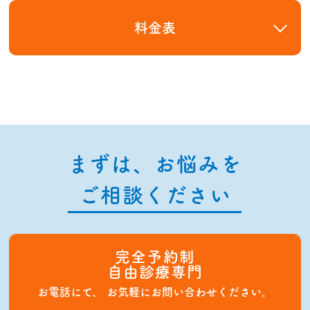
院長あいさつ・経歴
完全予約制について
料金表
歯周病治療
スタッフ紹介
嚙み合わせ治療
初診の流れ
医療費控除
入れ歯（義歯）
診療時間・アクセス
予防歯科
よくあるご質問
まずは、お悩みを
ホワイトニング
ご相談ください
完全予約制
自由診療専門
お電話にて、
お気軽にお問い合わせください。