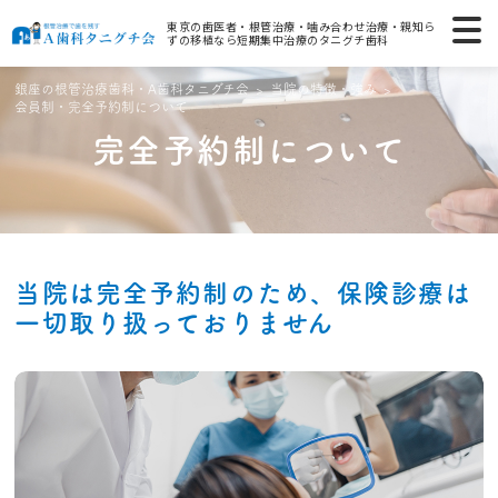
東京の歯医者・根管治療・噛み合わせ治療・親知ら
ずの移植なら短期集中治療のタニグチ歯科
銀座の根管治療歯科・A歯科タニグチ会
当院の特徴・強み
会員制・完全予約制について
完全予約制について
当院は完全予約制のため、
保険診療は
一切取り扱っておりません